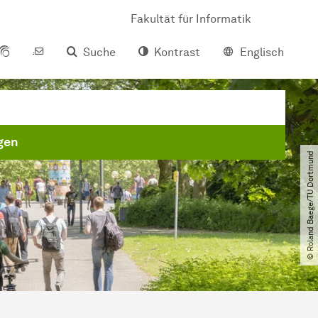
Fakultät für Informatik
Suche
Kontrast
Englisch
gen
© Roland Baege​/​TU Dortmund